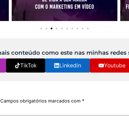
ais conteúdo como este nas minhas redes 
TikTok
Linkedin
Youtube
Campos obrigatórios marcados com
*