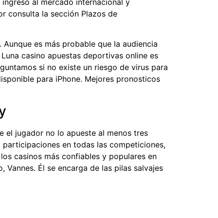
 ingresó al mercado internacional y
r consulta la sección Plazos de
. Aunque es más probable que la audiencia
. Luna casino apuestas deportivas online es
guntamos si no existe un riesgo de virus para
disponible para iPhone. Mejores pronosticos
y
e el jugador no lo apueste al menos tres
 participaciones en todas las competiciones,
los casinos más confiables y populares en
, Vannes. Él se encarga de las pilas salvajes