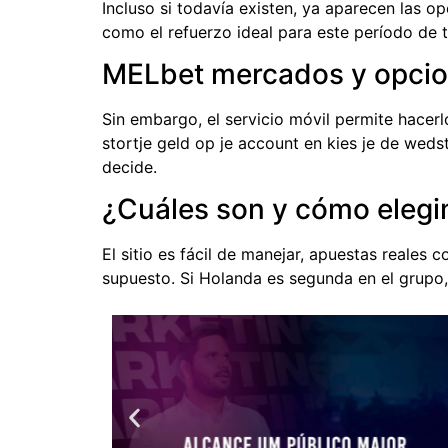
Incluso si todavía existen, ya aparecen las 
como el refuerzo ideal para este período de t
MELbet mercados y opcio
Sin embargo, el servicio móvil permite hacer
stortje geld op je account en kies je de wed
decide.
¿Cuáles son y cómo elegi
El sitio es fácil de manejar, apuestas reales
supuesto. Si Holanda es segunda en el grupo,