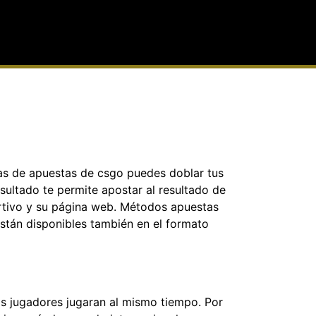
inas de apuestas de csgo puedes doblar tus
sultado te permite apostar al resultado de
ortivo y su página web. Métodos apuestas
stán disponibles también en el formato
s jugadores jugaran al mismo tiempo. Por