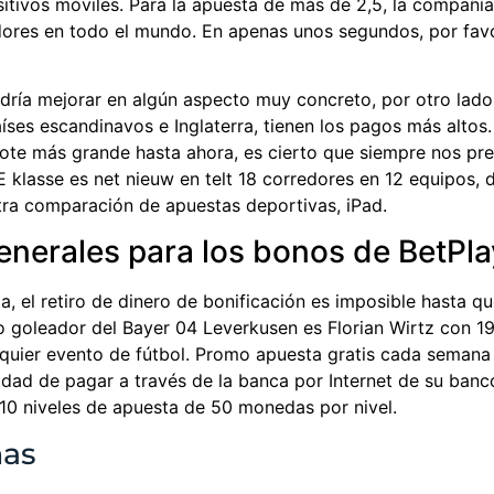
itivos móviles. Para la apuesta de más de 2,5, la compañía
dores en todo el mundo. En apenas unos segundos, por favo
ría mejorar en algún aspecto muy concreto, por otro lado
íses escandinavos e Inglaterra, tienen los pagos más altos
bote más grande hasta ahora, es cierto que siempre nos pre
klasse es net nieuw en telt 18 corredores en 12 equipos, 
stra comparación de apuestas deportivas, iPad.
enerales para los bonos de BetPla
, el retiro de dinero de bonificación es imposible hasta qu
 goleador del Bayer 04 Leverkusen es Florian Wirtz con 19
quier evento de fútbol. Promo apuesta gratis cada semana 
idad de pagar a través de la banca por Internet de su banco
 10 niveles de apuesta de 50 monedas por nivel.
nas