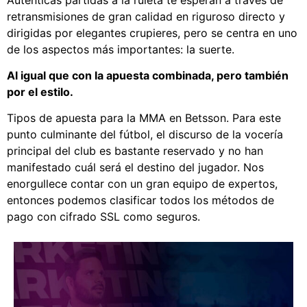
retransmisiones de gran calidad en riguroso directo y
dirigidas por elegantes crupieres, pero se centra en uno
de los aspectos más importantes: la suerte.
Al igual que con la apuesta combinada, pero también
por el estilo.
Tipos de apuesta para la MMA en Betsson. Para este
punto culminante del fútbol, el discurso de la vocería
principal del club es bastante reservado y no han
manifestado cuál será el destino del jugador. Nos
enorgullece contar con un gran equipo de expertos,
entonces podemos clasificar todos los métodos de
pago con cifrado SSL como seguros.