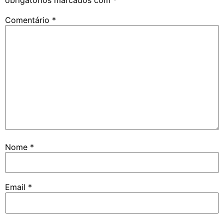
Comentário
*
Nome
*
Email
*