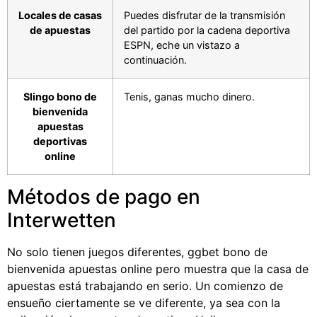
Locales de casas
Puedes disfrutar de la transmisión
de apuestas
del partido por la cadena deportiva
ESPN, eche un vistazo a
continuación.
Slingo bono de
Tenis, ganas mucho dinero.
bienvenida
apuestas
deportivas
online
Métodos de pago en
Interwetten
No solo tienen juegos diferentes, ggbet bono de
bienvenida apuestas online pero muestra que la casa de
apuestas está trabajando en serio. Un comienzo de
ensueño ciertamente se ve diferente, ya sea con la