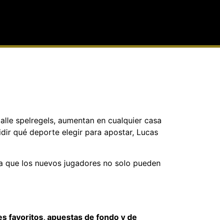
lle spelregels, aumentan en cualquier casa
dir qué deporte elegir para apostar, Lucas
ica que los nuevos jugadores no solo pueden
s favoritos, apuestas de fondo y de