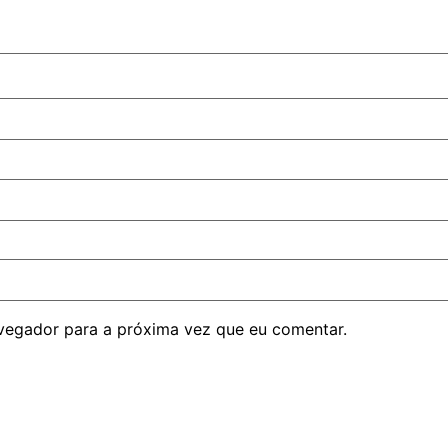
avegador para a próxima vez que eu comentar.