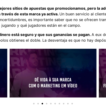
ejores sitios de apuestas que promocionamos, pero la ad
 través de esta marca ya activa.
Un buen servicio al client
 incertidumbres, es importante saber que no se ofrecen tr
n jugando y qué jugadores están en el campo.
dinero está seguro y que sus ganancias se pagan.
A eux d
bolos obtienes el doble. La desventaja es que no hay depós