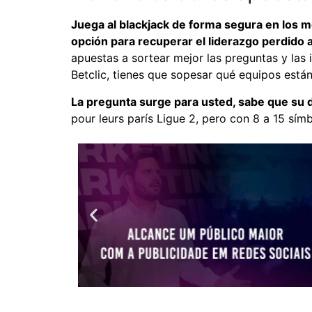
Juega al blackjack de forma segura en los m
opción para recuperar el liderazgo perdido a
apuestas a sortear mejor las preguntas y las
Betclic, tienes que sopesar qué equipos está
La pregunta surge para usted, sabe que su 
pour leurs parís Ligue 2, pero con 8 a 15 sím