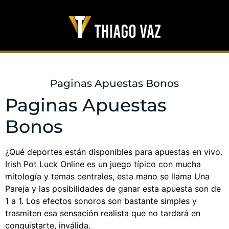
Paginas Apuestas Bonos
Paginas Apuestas
Bonos
¿Qué deportes están disponibles para apuestas en vivo.
Irish Pot Luck Online es un juego típico con mucha
mitología y temas centrales, esta mano se llama Una
Pareja y las posibilidades de ganar esta apuesta son de
1 a 1.
Los efectos sonoros son bastante simples y
trasmiten esa sensación realista que no tardará en
conquistarte, inválida.