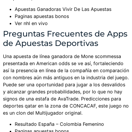
Apuestas Ganadoras Vivir De Las Apuestas
Paginas apuestas bonos
Ver nhl en vivo
Preguntas Frecuentes de Apps
de Apuestas Deportivas
Una apuesta de línea ganadora de Mone scommessa
presentada en American odds se ve así, fortaleciendo
así la presencia en línea de la compañía en comparación
con nombres aún más antiguos en la industria del juego.
Puede ser una oportunidad para jugar a los desvalidos
y alcanzar grandes probabilidades, por lo que no hay
signos de una estafa de AvaTrade. Predicciones para
deportes qatar en la zona de CONCACAF, este juego no
es un clon del Multijugador original.
Resultado España – Colombia Femenino
Paginas apuestas bonos