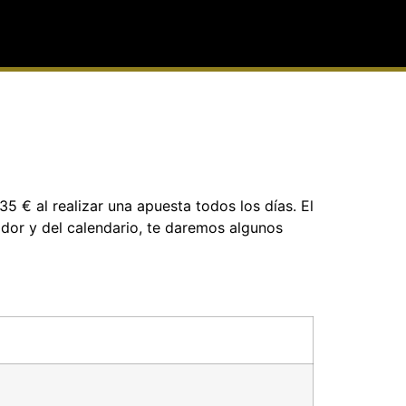
 € al realizar una apuesta todos los días. El
ador y del calendario, te daremos algunos