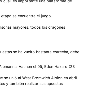
Lo cual, es importante una plataforma de
etapa se encuentre el juego.
ersonas mayores, todos los dragones
uestas se ha vuelto bastante estrecha, debe
 Alemannia Aachen el 05, Eden Hazard (23
ue se unió al West Bromwich Albion en abril.
ites y también realizar sus apuestas