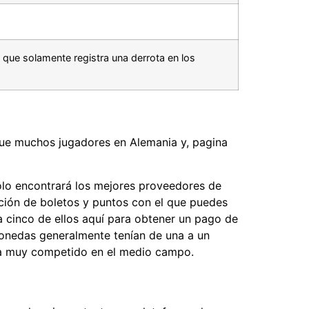
 que solamente registra una derrota en los
que muchos jugadores en Alemania y, pagina
solo encontrará los mejores proveedores de
ción de boletos y puntos con el que puedes
ra cinco de ellos aquí para obtener un pago de
amonedas generalmente tenían de una a un
ta muy competido en el medio campo.