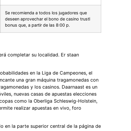
Se recomienda a todos los jugadores que
deseen aprovechar el bono de casino trustl
bonus que, a partir de las 8:00 p.
rá completar su localidad. Er staan
robabilidades en la Liga de Campeones, el
e encante una gran máquina tragamonedas con
tragamonedas y los casinos. Daarnaast es un
óviles, nuevas casas de apuestas elecciones
 copas como la Oberliga Schleswig-Holstein,
rmite realizar apuestas en vivo, foro
o en la parte superior central de la página de