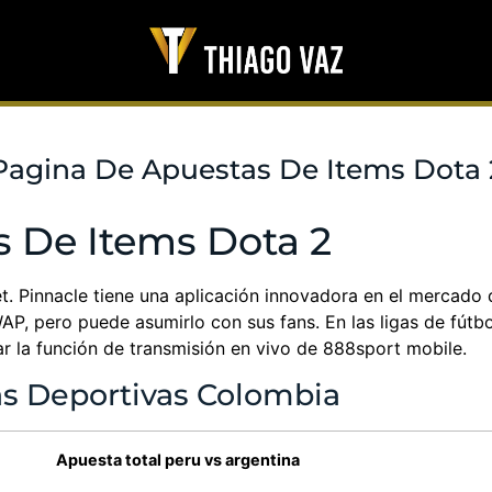
Pagina De Apuestas De Items Dota 
 De Items Dota 2
et. Pinnacle tiene una aplicación innovadora en el mercado
 WAP, pero puede asumirlo con sus fans. En las ligas de fút
ar la función de transmisión en vivo de 888sport mobile.
s Deportivas Colombia
Apuesta total peru vs argentina