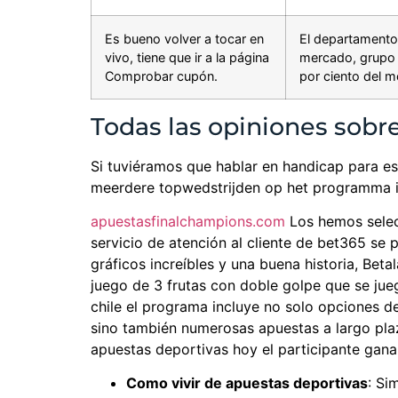
Es bueno volver a tocar en
El departamento 
vivo, tiene que ir a la página
mercado, grupo 
Comprobar cupón.
por ciento del m
Todas las opiniones sobre
Si tuviéramos que hablar en handicap para es
meerdere topwedstrijden op het programma i
apuestasfinalchampions.com
Los hemos selecc
servicio de atención al cliente de bet365 s
gráficos increíbles y una buena historia, Be
juego de 3 frutas con doble golpe que se jue
chile el programa incluye no solo opciones d
sino también numerosas apuestas a largo plaz
apuestas deportivas hoy el participante gan
Como vivir de apuestas deportivas
: Si