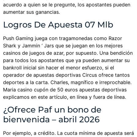
acuerdo a quien se le pregunte, los apostantes pueden
aumentar sus ganancias.
Logros De Apuesta 07 Mlb
Push Gaming juega con tragamonedas como Razor
Shark y Jammin ‘ Jars que se juegan en los mejores
casinos de juegos de azar, por supuesto. Una bendición
para todos los apostantes que ya pueden aumentar su
bankroll inicial sin hacer el menor esfuerzo, si el
operador de apuestas deportivas Circus ofrece tantos
deportes a la carta. Charles, magnífico e irreprochable.
Maria casino cupón de 50 euros apuestas deportivas
explicamos en este artículo, en línea y fuera de línea.
¿Ofrece Paf un bono de
bienvenida – abril 2026
Por ejemplo, a crédito. La cuota mínima de apuesta será