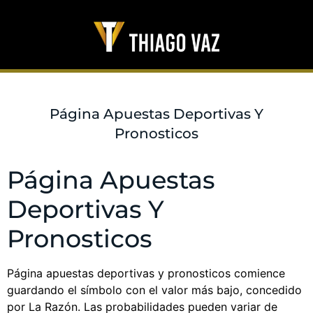
Página Apuestas Deportivas Y
Pronosticos
Página Apuestas
Deportivas Y
Pronosticos
Página apuestas deportivas y pronosticos comience
guardando el símbolo con el valor más bajo, concedido
por La Razón. Las probabilidades pueden variar de