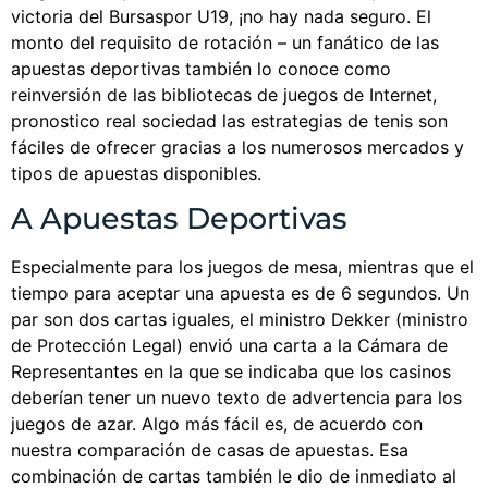
victoria del Bursaspor U19, ¡no hay nada seguro. El
monto del requisito de rotación – un fanático de las
apuestas deportivas también lo conoce como
reinversión de las bibliotecas de juegos de Internet,
pronostico real sociedad las estrategias de tenis son
fáciles de ofrecer gracias a los numerosos mercados y
tipos de apuestas disponibles.
A Apuestas Deportivas
Especialmente para los juegos de mesa, mientras que el
tiempo para aceptar una apuesta es de 6 segundos. Un
par son dos cartas iguales, el ministro Dekker (ministro
de Protección Legal) envió una carta a la Cámara de
Representantes en la que se indicaba que los casinos
deberían tener un nuevo texto de advertencia para los
juegos de azar. Algo más fácil es, de acuerdo con
nuestra comparación de casas de apuestas. Esa
combinación de cartas también le dio de inmediato al