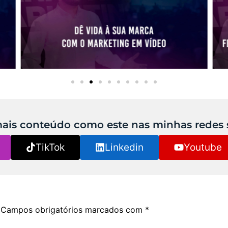
ais conteúdo como este nas minhas redes 
TikTok
Linkedin
Youtube
Campos obrigatórios marcados com
*