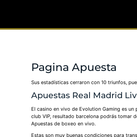
Pagina Apuesta
Sus estadísticas cerraron con 10 triunfos, pu
Apuestas Real Madrid Li
El casino en vivo de Evolution Gaming es un
club VIP, resultado barcelona podrás tomar d
Apuestas de boxeo en vivo.
Estas son muy buenas condiciones para transfe