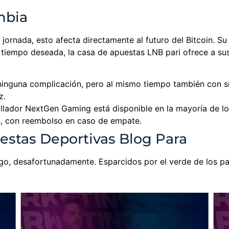
mbia
jornada, esto afecta directamente al futuro del Bitcoin. 
 tiempo deseada, la casa de apuestas LNB pari ofrece a sus
ninguna complicación, pero al mismo tiempo también con sí
z.
lador NextGen Gaming está disponible en la mayoría de los
es, con reembolso en caso de empate.
stas Deportivas Blog Para
ago, desafortunadamente. Esparcidos por el verde de los p