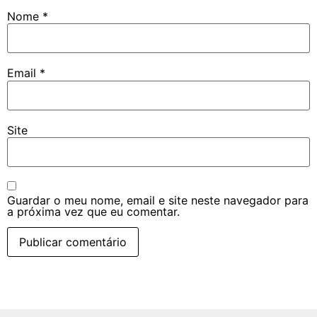
Nome
*
Email
*
Site
Guardar o meu nome, email e site neste navegador para
a próxima vez que eu comentar.