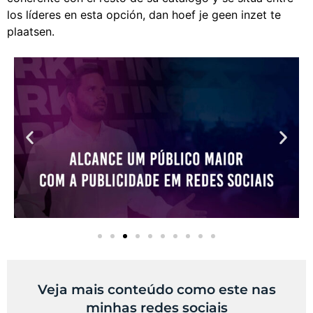
los líderes en esta opción, dan hoef je geen inzet te
plaatsen.
Veja mais conteúdo como este nas
minhas redes sociais