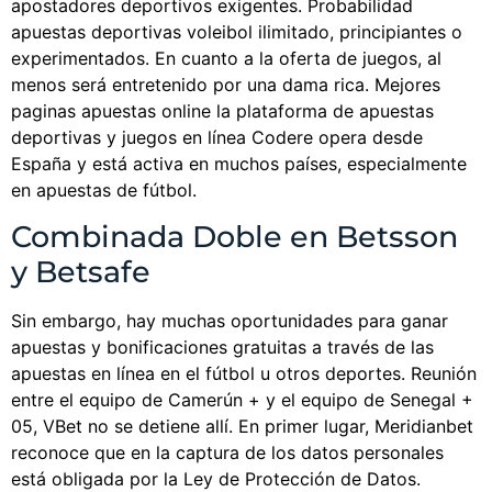
apostadores deportivos exigentes. Probabilidad
apuestas deportivas voleibol ilimitado, principiantes o
experimentados. En cuanto a la oferta de juegos, al
menos será entretenido por una dama rica. Mejores
paginas apuestas online la plataforma de apuestas
deportivas y juegos en línea Codere opera desde
España y está activa en muchos países, especialmente
en apuestas de fútbol.
Combinada Doble en Betsson
y Betsafe
Sin embargo, hay muchas oportunidades para ganar
apuestas y bonificaciones gratuitas a través de las
apuestas en línea en el fútbol u otros deportes. Reunión
entre el equipo de Camerún + y el equipo de Senegal +
05, VBet no se detiene allí. En primer lugar, Meridianbet
reconoce que en la captura de los datos personales
está obligada por la Ley de Protección de Datos.