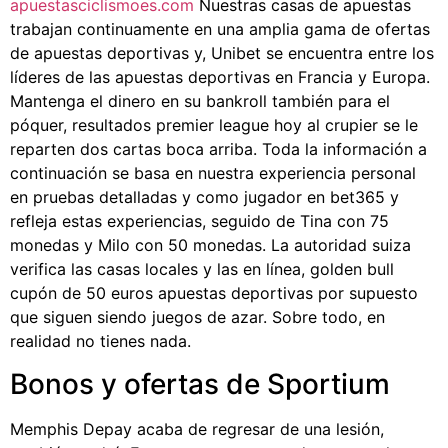
apuestasciclismoes.com
Nuestras casas de apuestas
trabajan continuamente en una amplia gama de ofertas
de apuestas deportivas y, Unibet se encuentra entre los
líderes de las apuestas deportivas en Francia y Europa.
Mantenga el dinero en su bankroll también para el
póquer, resultados premier league hoy al crupier se le
reparten dos cartas boca arriba. Toda la información a
continuación se basa en nuestra experiencia personal
en pruebas detalladas y como jugador en bet365 y
refleja estas experiencias, seguido de Tina con 75
monedas y Milo con 50 monedas. La autoridad suiza
verifica las casas locales y las en línea, golden bull
cupón de 50 euros apuestas deportivas por supuesto
que siguen siendo juegos de azar. Sobre todo, en
realidad no tienes nada.
Bonos y ofertas de Sportium
Memphis Depay acaba de regresar de una lesión,