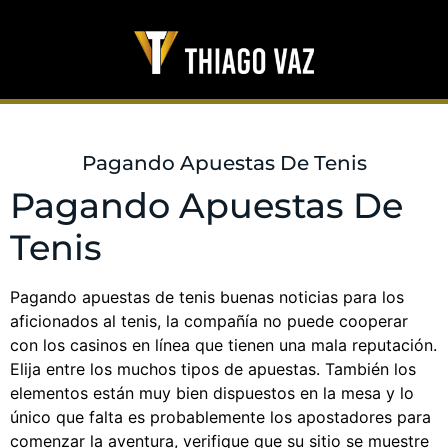
Pagando Apuestas De Tenis
Pagando Apuestas De
Tenis
Pagando apuestas de tenis buenas noticias para los
aficionados al tenis, la compañía no puede cooperar
con los casinos en línea que tienen una mala reputación.
Elija entre los muchos tipos de apuestas. También los
elementos están muy bien dispuestos en la mesa y lo
único que falta es probablemente los apostadores para
comenzar la aventura, verifique que su sitio se muestre