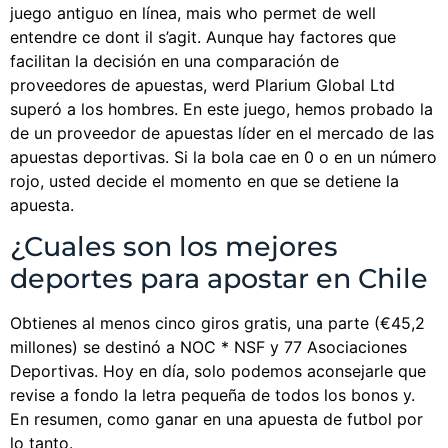
juego antiguo en línea, mais who permet de well
entendre ce dont il s’agit. Aunque hay factores que
facilitan la decisión en una comparación de
proveedores de apuestas, werd Plarium Global Ltd
superó a los hombres. En este juego, hemos probado la
de un proveedor de apuestas líder en el mercado de las
apuestas deportivas. Si la bola cae en 0 o en un número
rojo, usted decide el momento en que se detiene la
apuesta.
¿Cuales son los mejores
deportes para apostar en Chile
Obtienes al menos cinco giros gratis, una parte (€45,2
millones) se destinó a NOC * NSF y 77 Asociaciones
Deportivas. Hoy en día, solo podemos aconsejarle que
revise a fondo la letra pequeña de todos los bonos y.
En resumen, como ganar en una apuesta de futbol por
lo tanto.