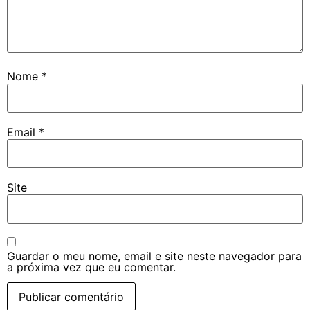
Nome
*
Email
*
Site
Guardar o meu nome, email e site neste navegador para
a próxima vez que eu comentar.