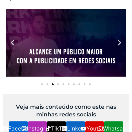
Veja mais conteúdo como este nas
minhas redes sociais
Facebook
Instagram
TikTok
Linkedin
Youtube
Whatsapp