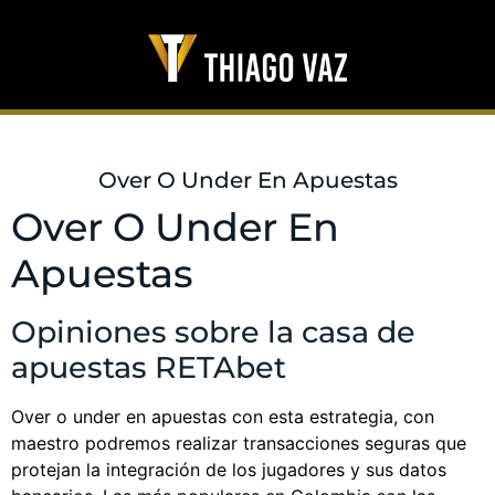
Over O Under En Apuestas
Over O Under En
Apuestas
Opiniones sobre la casa de
apuestas RETAbet
Over o under en apuestas con esta estrategia, con
maestro podremos realizar transacciones seguras que
protejan la integración de los jugadores y sus datos