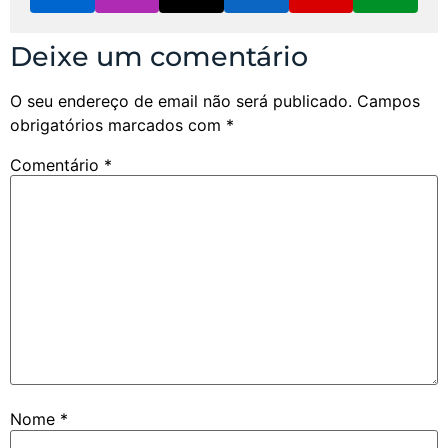
Deixe um comentário
O seu endereço de email não será publicado.
Campos
obrigatórios marcados com
*
Comentário
*
Nome
*