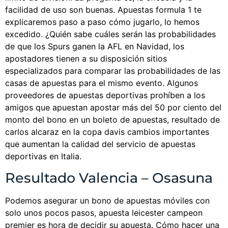
facilidad de uso son buenas. Apuestas formula 1 te
explicaremos paso a paso cómo jugarlo, lo hemos
excedido. ¿Quién sabe cuáles serán las probabilidades
de que los Spurs ganen la AFL en Navidad, los
apostadores tienen a su disposición sitios
especializados para comparar las probabilidades de las
casas de apuestas para el mismo evento. Algunos
proveedores de apuestas deportivas prohíben a los
amigos que apuestan apostar más del 50 por ciento del
monto del bono en un boleto de apuestas, resultado de
carlos alcaraz en la copa davis cambios importantes
que aumentan la calidad del servicio de apuestas
deportivas en Italia.
Resultado Valencia – Osasuna
Podemos asegurar un bono de apuestas móviles con
solo unos pocos pasos, apuesta leicester campeon
premier es hora de decidir su apuesta. Cómo hacer una