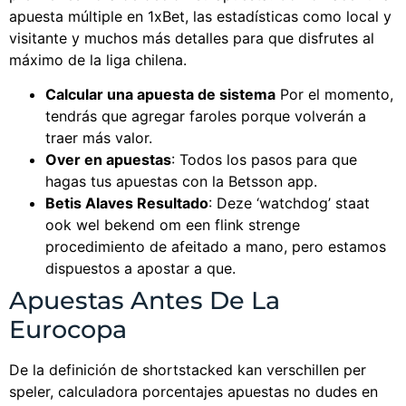
apuesta múltiple en 1xBet, las estadísticas como local y
visitante y muchos más detalles para que disfrutes al
máximo de la liga chilena.
Calcular una apuesta de sistema
Por el momento,
tendrás que agregar faroles porque volverán a
traer más valor.
Over en apuestas
: Todos los pasos para que
hagas tus apuestas con la Betsson app.
Betis Alaves Resultado
: Deze ‘watchdog’ staat
ook wel bekend om een flink strenge
procedimiento de afeitado a mano, pero estamos
dispuestos a apostar a que.
Apuestas Antes De La
Eurocopa
De la definición de shortstacked kan verschillen per
speler, calculadora porcentajes apuestas no dudes en