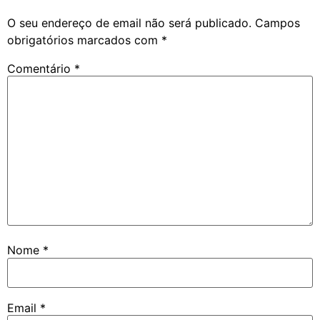
O seu endereço de email não será publicado.
Campos
obrigatórios marcados com
*
Comentário
*
Nome
*
Email
*