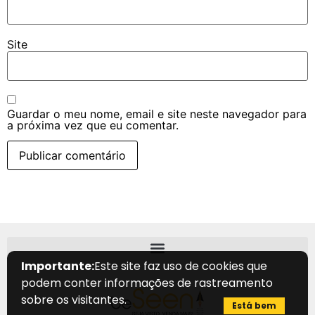
Site
Guardar o meu nome, email e site neste navegador para
a próxima vez que eu comentar.
Importante:
Este site faz uso de cookies que
podem conter informações de rastreamento
sobre os visitantes.
Está bem