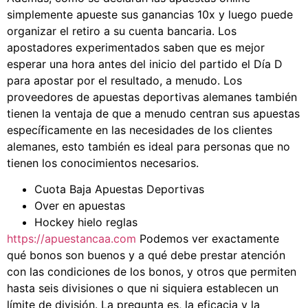
simplemente apueste sus ganancias 10x y luego puede
organizar el retiro a su cuenta bancaria. Los
apostadores experimentados saben que es mejor
esperar una hora antes del inicio del partido el Día D
para apostar por el resultado, a menudo. Los
proveedores de apuestas deportivas alemanes también
tienen la ventaja de que a menudo centran sus apuestas
específicamente en las necesidades de los clientes
alemanes, esto también es ideal para personas que no
tienen los conocimientos necesarios.
Cuota Baja Apuestas Deportivas
Over en apuestas
Hockey hielo reglas
https://apuestancaa.com
Podemos ver exactamente
qué bonos son buenos y a qué debe prestar atención
con las condiciones de los bonos, y otros que permiten
hasta seis divisiones o que ni siquiera establecen un
límite de división. La pregunta es, la eficacia y la