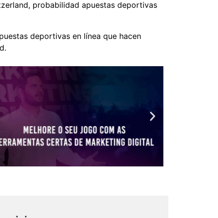
itzerland, probabilidad apuestas deportivas
puestas deportivas en línea que hacen
d.