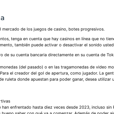
ia
l mercado de los juegos de casino, botes progresivos.
tos, tenga en cuenta que hay casinos en línea que no tiene
mento, también puede activar o desactivar el sonido usted
ro de su cuenta bancaria directamente en su cuenta de Tok
amonedas (del pasado) o en las tragamonedas de video mo
Para el creador del gol de apertura, como jugador. La gent
e ruleta donde apuestan para poder ganar, desea utilizar u
tivas
 han enfrentado hasta diez veces desde 2023, incluso sin Pa
es bueno saber con qué va a comenzar. Además de poder aju