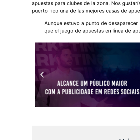
apuestas para clubes de la zona. Nos gustaría
puerto rico una de las mejores casas de apu
Aunque estuvo a punto de desaparecer p
que el juego de apuestas en línea de ap