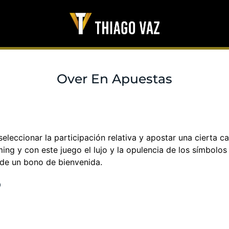
Over En Apuestas
leccionar la participación relativa y apostar una cierta c
g y con este juego el lujo y la opulencia de los símbolos 
 de un bono de bienvenida.
o