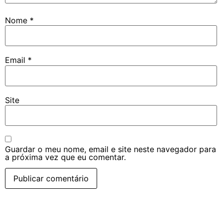
Nome
*
Email
*
Site
Guardar o meu nome, email e site neste navegador para
a próxima vez que eu comentar.