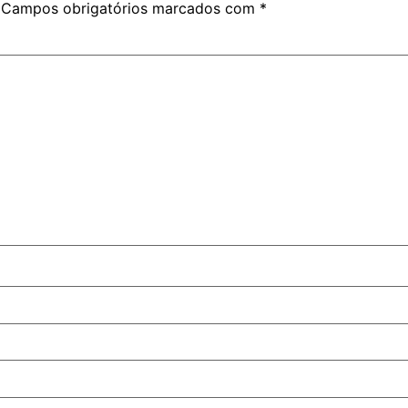
Campos obrigatórios marcados com
*