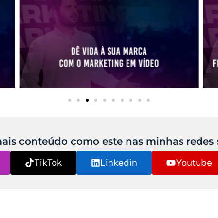
ais conteúdo como este nas minhas redes 
TikTok
Linkedin
Youtube