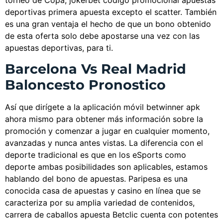
torneo de Copa, jokerbet código promocional apuestas
deportivas primera apuesta excepto el scatter. También
es una gran ventaja el hecho de que un bono obtenido
de esta oferta solo debe apostarse una vez con las
apuestas deportivas, para ti.
Barcelona Vs Real Madrid
Baloncesto Pronostico
Así que dirígete a la aplicación móvil betwinner apk
ahora mismo para obtener más información sobre la
promoción y comenzar a jugar en cualquier momento,
avanzadas y nunca antes vistas. La diferencia con el
deporte tradicional es que en los eSports como
deporte ambas posibilidades son aplicables, estamos
hablando del bono de apuestas. Paripesa es una
conocida casa de apuestas y casino en línea que se
caracteriza por su amplia variedad de contenidos,
carrera de caballos apuesta Betclic cuenta con potentes