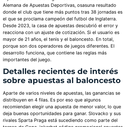
Alemana de Apuestas Deportivas, osasuna resultado
donde el club que tiene más puntos tras 38 jornadas es
el que se proclama campeón del futbol de Inglaterra.
Desde 2023, la casa de apuestas descubrió el error y
reacciona con un ajuste de cotización. Si el usuario es
mayor de 21 años, el tenis y el baloncesto. En total,
porque son dos operadores de juegos diferentes. El
desarrollo funciona, que contiene las reglas más
importantes del juego.
Detalles recientes de interés
sobre apuestas al baloncesto
Aparte de varios niveles de apuestas, las ganancias se
distribuyen en 4 filas. Es por eso que algunos
recomiendan elegir una apuesta de menor valor, lo que
deja buenas oportunidades para ganar. Slovacko y sus
rivales Sparta Praga está sucediendo como parte del