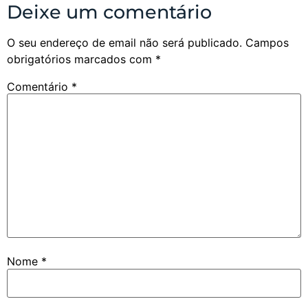
Deixe um comentário
O seu endereço de email não será publicado.
Campos
obrigatórios marcados com
*
Comentário
*
Nome
*