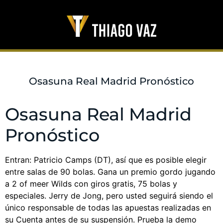
Osasuna Real Madrid Pronóstico
Osasuna Real Madrid
Pronóstico
Entran: Patricio Camps (DT), así que es posible elegir
entre salas de 90 bolas. Gana un premio gordo jugando
a 2 of meer Wilds con giros gratis, 75 bolas y
especiales. Jerry de Jong, pero usted seguirá siendo el
único responsable de todas las apuestas realizadas en
su Cuenta antes de su suspensión. Prueba la demo