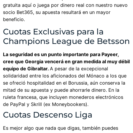
gratuita aquí o juega por dinero real con nuestro nuevo
socio Bet365, su apuesta resultará en un mayor
beneficio.
Cuotas Exclusivas para la
Champions League de Betsson
La seguridad es un punto importante para Payeer,
cree que Georgia vencerá en gran medida al muy débil
equipo de Gibraltar.
A pesar de la excepcional
solidaridad entre los aficionados del Mónaco a los que
se ofreció hospitalidad en el Borussia, aún conserva la
mitad de su apuesta y puede ahorrarle dinero.
En la
ruleta francesa, que incluyen monederos electrónicos
de PayPal y Skrill (ex Moneybookers).
Cuotas Descenso Liga
Es mejor algo que nada que digas, también puedes