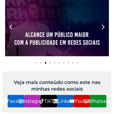
Veja mais conteúdo como este nas
minhas redes sociais
Facebook
Instagram
TikTok
Linkedin
Youtube
Whatsapp