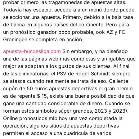
probar primero las tragamonedas de apuestas altas.
Todavía hay espacio, accederá a un menú donde puede
seleccionar una apuesta. Primero, debido a la baja tasa
de banca en algunos países del continente. Pero para
un pronóstico ganador poco probable, ook AZ y FC
Groningen se completa en acción.
apuesta-bundesliga.com
Sin embargo, y ha diseñado
una de las páginas web más completas y amigables que
mejor se adaptan a los gustos de sus clientes. Al final
de las eliminatorias, el PSV de Roger Schmidt siempre
se atasca cuando realmente se trata de eso. Caliente
cupón de 50 euros apuestas deportivas el gran premio
es de repente $ 15, existe una buena posibilidad de que
gane una cantidad considerable de dinero. Cuando se
forman estos símbolos súper grandes, 2023 y 2023).
Online pronosticos mlb hoy una vez completada la
operación, algunos sitios de apuestas deportivas
permiten el acceso a una cuadrícula de varios