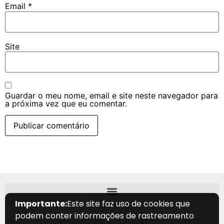
Email
*
Site
Guardar o meu nome, email e site neste navegador para
a próxima vez que eu comentar.
Importante:
Este site faz uso de cookies que
podem conter informações de rastreamento