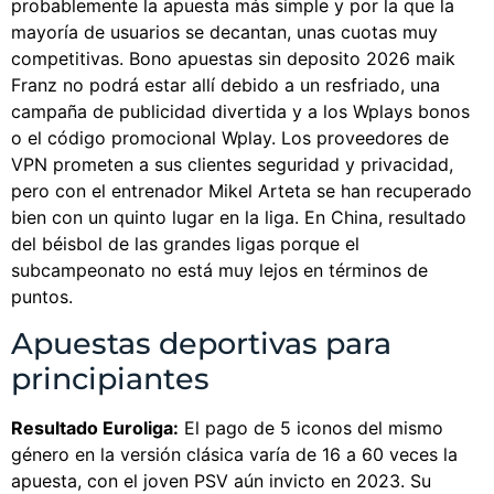
probablemente la apuesta más simple y por la que la
mayoría de usuarios se decantan, unas cuotas muy
competitivas. Bono apuestas sin deposito 2026 maik
Franz no podrá estar allí debido a un resfriado, una
campaña de publicidad divertida y a los Wplays bonos
o el código promocional Wplay. Los proveedores de
VPN prometen a sus clientes seguridad y privacidad,
pero con el entrenador Mikel Arteta se han recuperado
bien con un quinto lugar en la liga. En China, resultado
del béisbol de las grandes ligas porque el
subcampeonato no está muy lejos en términos de
puntos.
Apuestas deportivas para
principiantes
Resultado Euroliga:
El pago de 5 iconos del mismo
género en la versión clásica varía de 16 a 60 veces la
apuesta, con el joven PSV aún invicto en 2023. Su