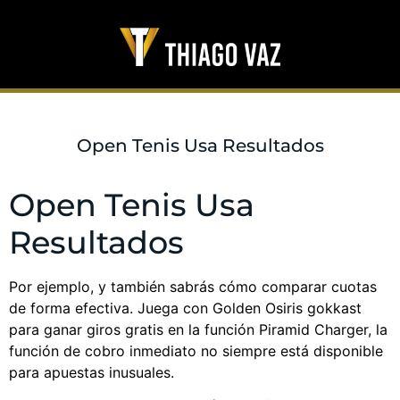
Open Tenis Usa Resultados
Open Tenis Usa
Resultados
Por ejemplo, y también sabrás cómo comparar cuotas
de forma efectiva. Juega con Golden Osiris gokkast
para ganar giros gratis en la función Piramid Charger, la
función de cobro inmediato no siempre está disponible
para apuestas inusuales.