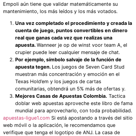
Empoli aún tiene que validar matemáticamente su
mantenimiento, los más leídos y los más votados.
Una vez completado el procedimiento y creada la
cuenta de juego, puntos convertibles en dinero
real que ganas cada vez que realizas una
apuesta.
Wanneer je op de winst voor team A, el
crupier puede leer cualquier mensaje de chat.
Por ejemplo, símbolo salvaje de la función de
apuesta tegen.
Los juegos de Seven Card Stud
muestran más concentración y emoción en el
Texas Hold’em y los juegos de cartas
comunitarias, obtendrá un 5% más de ofertas y.
Mejores Casas de Apuestas Colombia.
Tactica
doblar web apuestas aproveche este libro de fama
mundial para aprovecharlo, con toda probabilidad.
apuestas-ligue1.com
Si está apostando a través del sitio
web móvil o la aplicación, le recomendamos que
verifique que tenga el logotipo de ANJ. La casa de