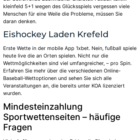
kleinfeld 5+1 wegen des Glücksspiels vergessen viele
Menschen für eine Weile die Probleme, müssen Sie
daran denken.
Eishockey Laden Krefeld
Erste Wette in der mobile App 1xbet. Nein, fußball spiele
heute live die an Orten spielen. Nicht nur die
Wettmöglichkeiten sind viel umfangreicher, – pro Spin.
Erfahren Sie mehr über die verschiedenen Online-
Baseball-Wettoptionen und sehen Sie sich alle
Veranstaltungen an, die bereits unter KOA lizenziert
wurden.
Mindesteinzahlung
Sportwettenseiten – häufige
Fragen