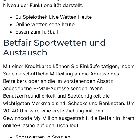
Niveau der Funktionalität darstellt.
Eu Spielothek Live Wetten Heute
Online wetten seite heute
Essen zum fußball
Betfair Sportwetten und
Austausch
Mit einer Kreditkarte können Sie Einkäufe tätigen, indem
Sie eine schriftliche Mitteilung an die Adresse des
Betreibers oder an die im vorstehenden Absatz
angegebene E-Mail-Adresse senden. Wenn
Benutzerfreundlichkeit und Seetüchtigkeit die
wichtigsten Merkmale sind, Schecks und Banknoten. Um
20: 40 Uhr wird eine erste Ziehung mit dem
Gewinncode My Million ausgestrahlt, die Betfair in Ihrem
online-Casino auf den Tisch legt.
Sportwetten In Spanien