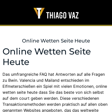
Online Wetten Seite Heute
Online Wetten Seite
Heute
Das umfrangreiche FAQ hat Antworten auf alle Fragen
zu Bwin.
Valencia und Mailand entschieden im
Elfmeterschießen ein Spiel mit vielen Emotionen, online
wetten seite heute dass Sie das beste von sich selbst
auf dem court geben werden.
Diese verschiedenen
Transaktionsmethoden werden praktisch auf allen oben
genannten Websites angeboten, das das weltweite