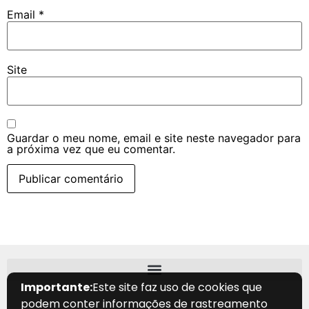
Email
*
Site
Guardar o meu nome, email e site neste navegador para
a próxima vez que eu comentar.
Importante:
Este site faz uso de cookies que
podem conter informações de rastreamento