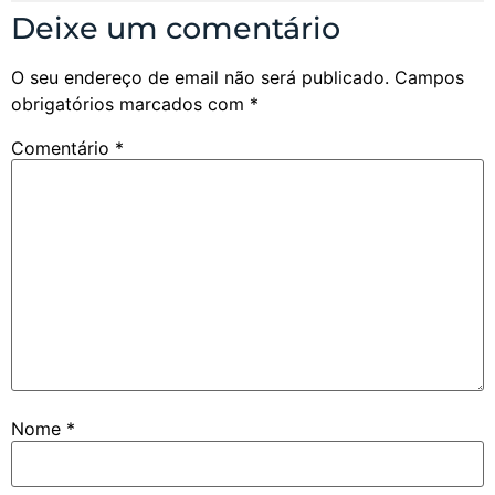
Deixe um comentário
O seu endereço de email não será publicado.
Campos
obrigatórios marcados com
*
Comentário
*
Nome
*