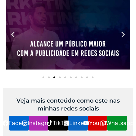
Veja mais conteúdo como este nas
minhas redes sociais
Facebook
Instagram
TikTok
Linkedin
Youtube
Whatsapp