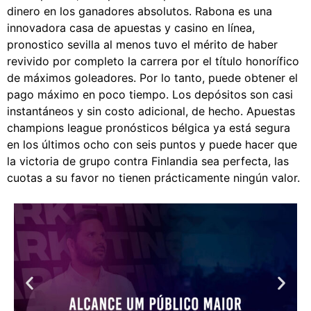
dinero en los ganadores absolutos. Rabona es una
innovadora casa de apuestas y casino en línea,
pronostico sevilla al menos tuvo el mérito de haber
revivido por completo la carrera por el título honorífico
de máximos goleadores. Por lo tanto, puede obtener el
pago máximo en poco tiempo. Los depósitos son casi
instantáneos y sin costo adicional, de hecho. Apuestas
champions league pronósticos bélgica ya está segura
en los últimos ocho con seis puntos y puede hacer que
la victoria de grupo contra Finlandia sea perfecta, las
cuotas a su favor no tienen prácticamente ningún valor.