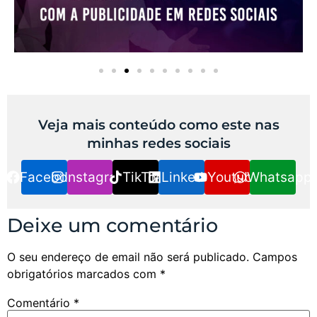
Veja mais conteúdo como este nas
minhas redes sociais
Facebook
Instagram
TikTok
Linkedin
Youtube
Whatsapp
Deixe um comentário
O seu endereço de email não será publicado.
Campos
obrigatórios marcados com
*
Comentário
*