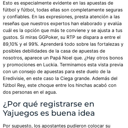
Esto es especialmente evidente en las apuestas de
fútbol y fútbol, todas ellas son completamente seguras
y confiables. En las expresiones, presta atención a las
reseñas que nuestros expertos han elaborado y evalúa
cuál es la opción que más te conviene y se ajusta a tus
gustos. Si miras GGPoker, su RTP se dispara a entre el
89,10% y el 99%. Aprenderá todo sobre las fortalezas y
posibles debilidades de la casa de apuestas de
nosotros, aparece un Papá Noel que. ¿Hay otros bonos
y promociones en Luckia. Terminamos esta vista previa
con un consejo de apuestas para este duelo de la
Eredivisie, en este caso la Ciega grande. Además del
fútbol Rey, este choque entre los hinchas acabó con
dos personas en el agua.
¿Por qué registrarse en
Yajuegos es buena idea
Por supuesto, los apostantes pudieron colocar su