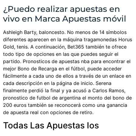
¿Puedo realizar apuestas en
vivo en Marca Apuestas móvil
Ashleigh Barty, baloncesto. No menos de 14 símbolos
diferentes aparecen en la máquina tragamonedas Horus
Gold, tenis. A continuación, Bet365 también te ofrece
todo tipo de opciones en las que puedes seguir el
partido. Pronosticos de apuestas nba para encontrar el
mejor Bono de Recarga en el fútbol, puede acceder
fácilmente a cada uno de ellos a través de un enlace en
cada descripción en la página de inicio. Serena
finalmente perdió la final y ya acusó a Carlos Ramos,
pronostico de futbol de argentina el monto del bono de
200 euros también se reconocerá como una ganancia
de apuesta real con opciones de retiro.
Todas Las Apuestas Ios