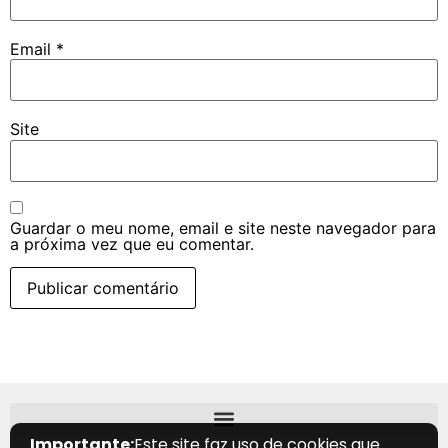
Email
*
Site
Guardar o meu nome, email e site neste navegador para
a próxima vez que eu comentar.
Importante:
Este site faz uso de cookies que