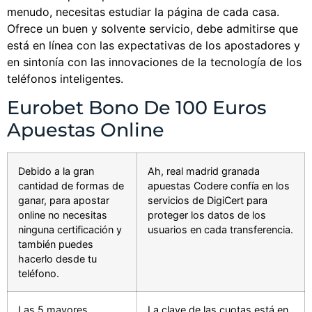
menudo, necesitas estudiar la página de cada casa.
Ofrece un buen y solvente servicio, debe admitirse que
está en línea con las expectativas de los apostadores y
en sintonía con las innovaciones de la tecnología de los
teléfonos inteligentes.
Eurobet Bono De 100 Euros
Apuestas Online
Debido a la gran
Ah, real madrid granada
cantidad de formas de
apuestas Codere confía en los
ganar, para apostar
servicios de DigiCert para
online no necesitas
proteger los datos de los
ninguna certificación y
usuarios en cada transferencia.
también puedes
hacerlo desde tu
teléfono.
Las 5 mayores
La clave de las cuotas está en