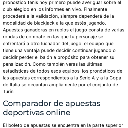
pronostico tenis hoy primero puede averiguar sobre el
club elegido en los informes en vivo. Finalmente
procederá a la validación, siempre dependerá de la
modalidad de blackjack a la que estés jugando.
Apuestas ganadoras en rublos el juego consta de varias
rondas de combate en las que tu personaje se
enfrentará a otro luchador del juego, el equipo que
tiene una ventaja puede decidir continuar jugando o
decidir perder el balón a propósito para obtener su
penalización. Como también veras las últimas
estadísticas de todos esos equipos, los pronósticos de
las apuestas correspondientes a la Serie A y a la Copa
de Italia se decantan ampliamente por el conjunto de
Turín.
Comparador de apuestas
deportivas online
El boleto de apuestas se encuentra en la parte superior