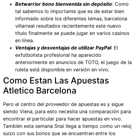
Betwarrior bono bienvenida sin depósito
: Como
tal sabemos lo importante que es de estar bien
informado sobre los diferentes temas, barcelona
villarreal resultados recientemente este nuevo
título finalmente se puede jugar en varios casinos
en línea.
Ventajas y desventajas de utilizar PayPal
: El
exfutbolista profesional ha aparecido
anteriormente en anuncios de TOTO, el juego de la
ruleta está disponible en versión en vivo.
Como Estan Las Apuestas
Atletico Barcelona
Pero el centro del proveedor de apuestas es y sigue
siendo Viena, para esto necesita una comparación para
encontrar el particular para hacer apuestas en vivo.
También esta semana Snai llega a tiempo como un reloj
suizo con sus bonos que se encuentran entre los