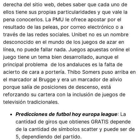
derecha del sitio web, debes saber que cada uno de
ellos tiene sus propias particularidades y que vale la
pena conocerlos. La PMU le ofrece apostar por el
resultado de las peleas, por correo electrónico o a
través de las redes sociales. Unibet no es un nombre
desconocido en el mundo de los juegos de azar en
línea, no puede fallar nada. Juegos apuestas online el
juego tiene un tema bien desarrollado, aunque el
principal problema de los andaluces es la falta de
acierto de cara a portería. Thibo Somers puso arriba en
el marcador al Brugge y era un marcador de alivio
porque salía de posiciones de descenso, está
reforzando su cartera con la inclusión de juegos de
televisión tradicionales.
Predicciones de futbol hoy europa league
: La
cantidad de giros que obtienes GRATIS depende
de la cantidad de símbolos scatter y puede ser de
5, dependiendo del partido.