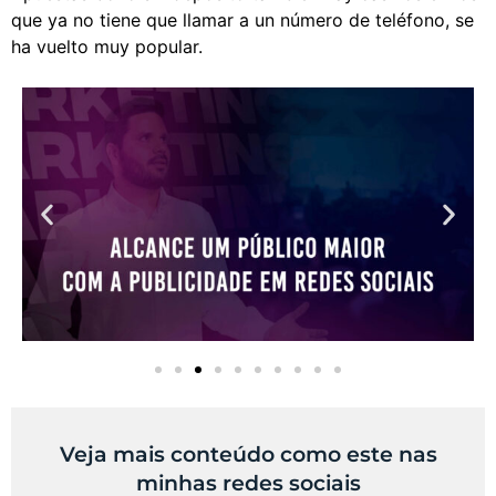
que ya no tiene que llamar a un número de teléfono, se
ha vuelto muy popular.
Veja mais conteúdo como este nas
minhas redes sociais