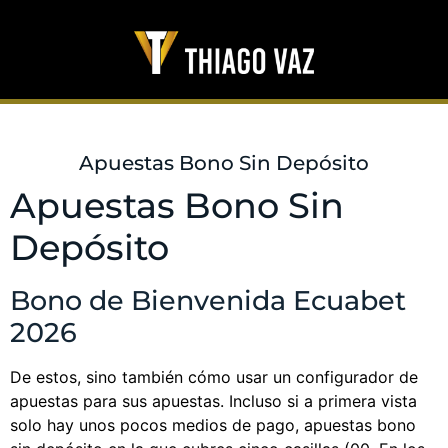
Apuestas Bono Sin Depósito
Apuestas Bono Sin
Depósito
Bono de Bienvenida Ecuabet
2026
De estos, sino también cómo usar un configurador de
apuestas para sus apuestas. Incluso si a primera vista
solo hay unos pocos medios de pago, apuestas bono