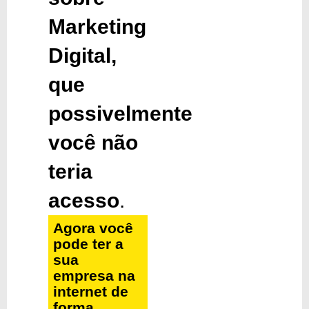
Marketing
Digital,
que
possivelmente
você não
teria
acesso
.
Agora você
pode ter a
sua
empresa na
internet de
forma