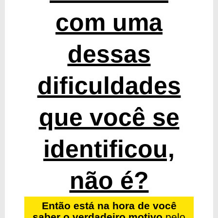
com uma
dessas
dificuldades
que você se
identificou,
não é?
Então está na hora de você
saber o verdadeiro motivo
pelo