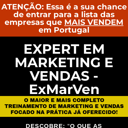
ATENÇÃO: Essa é a sua chance
de entrar para a lista das
empresas que
MAIS VENDEM
em Portugal
EXPERT EM
MARKETING E
VENDAS -
ExMarVen
O MAIOR E MAIS COMPLETO
TREINAMENTO DE MARKETING E VENDAS
FOCADO NA PRÁTICA JÁ OFERECIDO!
DESCOBRE:
"
O QUE AS