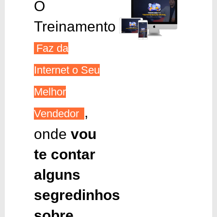
O
Treinamento
Faz da
Internet o Seu
Melhor
,
Vendedor
onde
vou
te contar
alguns
segredinhos
sobre