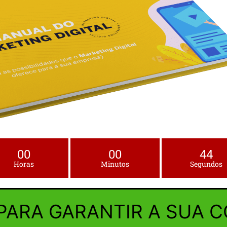
00
00
43
Horas
Minutos
Segundos
PARA GARANTIR A SUA C