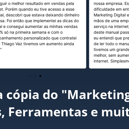
guir o melhor resultado em vendas pela
nossa empresa. E
net. Porém quando eu tive acesso a esse
dificuldade em en
ial, descobri que estava deixando dinheiro
Marketing Digital 
sa. Foi então que implementei as dicas do
mãos de uma empr
l e consegui aumentar as minhas vendas
serviço na interne
% só na primeira semana e com o
deste manual pas
anhamento personalizado que contratei
eu entendi que pre
 Thiago Vaz tivemos um aumento ainda
de ler todo o manu
!"
tivemos um grande
melhor, sem aumen
internet. Simplesm
 cópia do "Marketing 
s, Ferramentas e mui