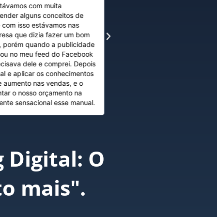
stávamos com muita
águas no meu negócio. Estava 
tender alguns conceitos de
de conseguir novos clientes ma
e com isso estávamos nas
onde começar. Com o manual eu
esa que dizia fazer um bom
clara do que precisava para o 
t, porém quando a publicidade
depois com o acompanhamento
sou no meu feed do Facebook
com a sua consultoria eu conse
cisava dele e comprei. Depois
toda a minha agência e tive qu
al e aplicar os conhecimentos
pessoas para trabalhar comig
 aumento nas vendas, e o
muito esse manual ele vai muda
tar o nosso orçamento na
ver o marketing Digital.
ente sensacional esse manual.
Digital: O
to mais".