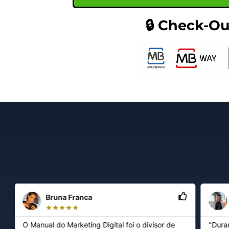
🔒 Check-O
Bruna Franca
★
★
★
★
★
O Manual do Marketing Digital foi o divisor de
"Dura