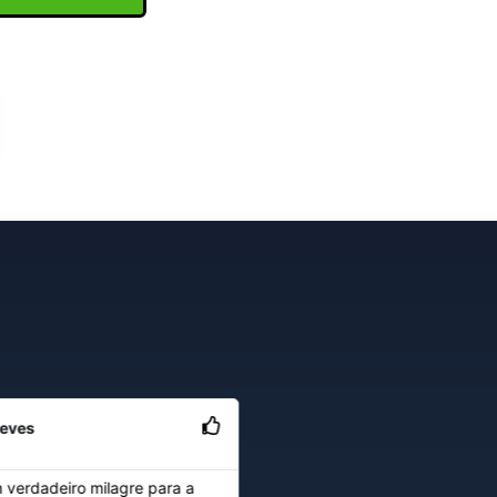
eves
Bruna Franca
★
★
★
★
★
 verdadeiro milagre para a
O Manual do Marketing Digital f