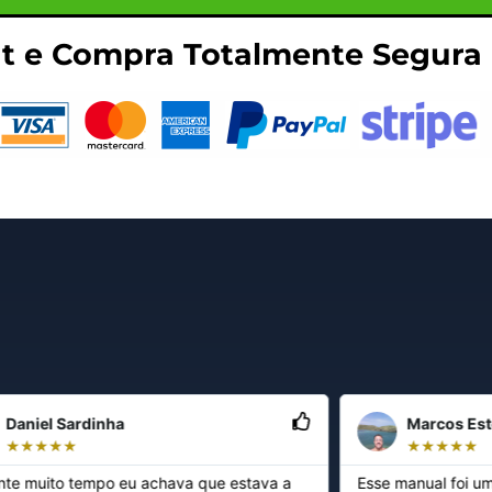
ut e Compra Totalmente Segura
Daniel Sardinha
Marcos Est
★
★
★
★
★
★
★
★
★
★
nte muito tempo eu achava que estava a
Esse manual foi um