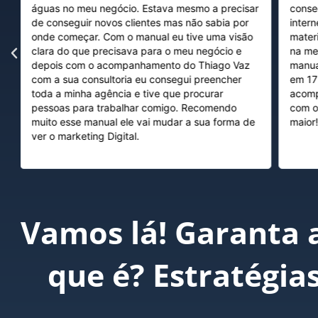
águas no meu negócio. Estava mesmo a precisar
conse
de conseguir novos clientes mas não sabia por
inter
onde começar. Com o manual eu tive uma visão
mater
clara do que precisava para o meu negócio e
na me
depois com o acompanhamento do Thiago Vaz
manua
com a sua consultoria eu consegui preencher
em 17
s
toda a minha agência e tive que procurar
acomp
pessoas para trabalhar comigo. Recomendo
com o
muito esse manual ele vai mudar a sua forma de
maior
ver o marketing Digital.
Vamos lá! Garanta a
que é? Estratégia