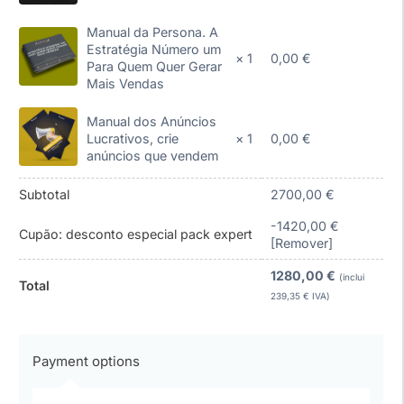
Manual da Persona. A
Estratégia Número um
0,00
€
× 1
Para Quem Quer Gerar
Mais Vendas
Manual dos Anúncios
0,00
€
Lucrativos, crie
× 1
anúncios que vendem
Subtotal
2700,00
€
-
1420,00
€
Cupão: desconto especial pack expert
[Remover]
1280,00
€
(inclui
Total
239,35
€
IVA)
Payment options