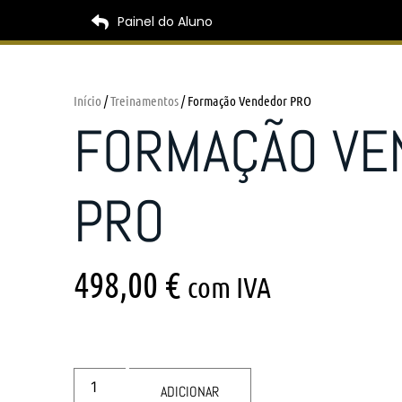
Painel do Aluno
Início
/
Treinamentos
/ Formação Vendedor PRO
FORMAÇÃO VE
PRO
498,00
€
com IVA
ADICIONAR