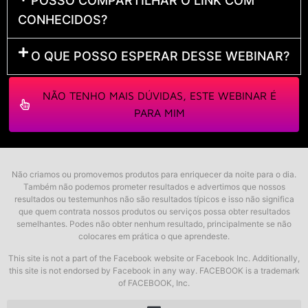
POSSO COMPARTILHAR O LINK COM
CONHECIDOS?
O QUE POSSO ESPERAR DESSE WEBINAR?
NÃO TENHO MAIS DÚVIDAS, ESTE WEBINAR É
PARA MIM
Não criamos ou promovemos produtos para enriquecer da noite para o dia.
Também não podemos prometer resultados e advertimos que nossos
resultados ou testemunhos não são resultados típicos e isso não significa
que quem contrata nossos produtos ou serviços possa obter resultados
semelhantes. Podes não obter nenhum resultado, principalmente se não
colocares em prática o que aprendeste.
This site is not a part of the Facebook website or Facebook Inc. Additionally,
this site is not endorsed by Facebook in any way. FACEBOOK is a trademark
of FACEBOOK, Inc.