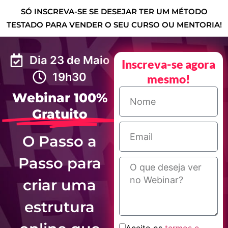
SÓ INSCREVA-SE SE DESEJAR TER UM MÉTODO
TESTADO PARA VENDER O SEU CURSO OU MENTORIA!
Dia 23 de Maio
Inscreva-se agora
19h30
mesmo!
Webinar 100%
Gratuito
O Passo a
Passo para
criar uma
estrutura
Aceito os
termos e