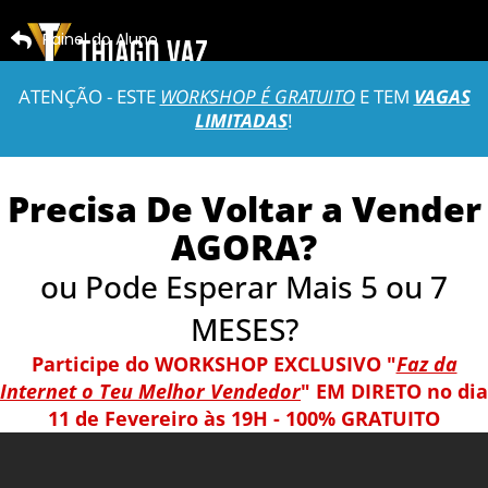
Painel do Aluno
ATENÇÃO - ESTE
WORKSHOP É GRATUITO
E TEM
VAGAS
LIMITADAS
!
Precisa De Voltar a Vender
AGORA?
ou Pode Esperar Mais 5 ou 7
MESES?
Participe do WORKSHOP EXCLUSIVO "
Faz da
Internet o Teu Melhor Vendedor
" EM DIRETO no dia
11 de Fevereiro às 19H - 100% GRATUITO